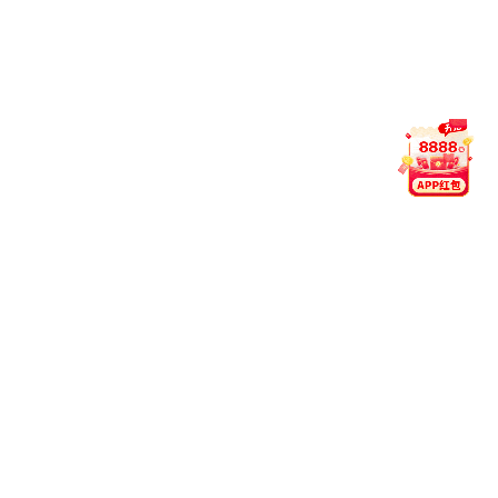
尺寸标注等方面进行了细致讲解。同时，针对学生毕
业设计中存在的一些普遍问题，结合自身工程经验进
行了深入研讨。此次校企共讲云课堂有助于提升我校
能源与动力工程专业学生工程实践能力及毕业设计质
量。