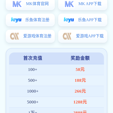
实验室管理
财务综合平台
校车时刻表
校历
校园黄页
请输入搜索信息

当前位置
>
首页
>
教学科研
>
正文
>
教学科研
工大要闻
综合新闻
教学科研
通知公告
专题网站