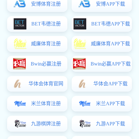
科研机构
科技处
科技合作与发展部
期刊中心
招生就业
招生工作办公室
就业工作
新闻网
媒体兰理工
红柳人物
校园时讯
综合服务
红柳易办（统一身份认证）
校外访问
邮件系统
OA办公系统
采购与招标中心
本科生教务管理
研究生教务管理