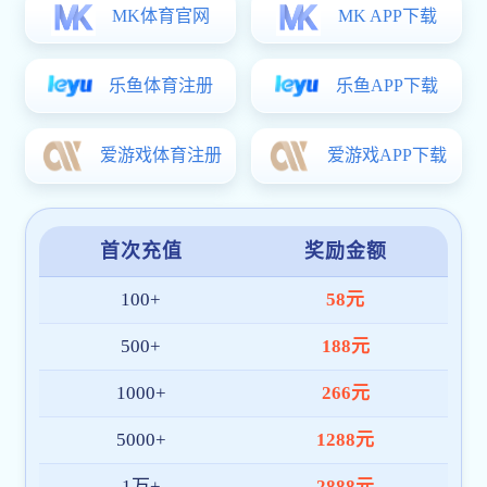
实验室管理
财务综合平台
校车时刻表
校历
校园黄页
请输入搜索信息

当前位置
>
首页
>
综合新闻
>
正文
>
综合新闻
工大要闻
综合新闻
教学科研
通知公告
专题网站