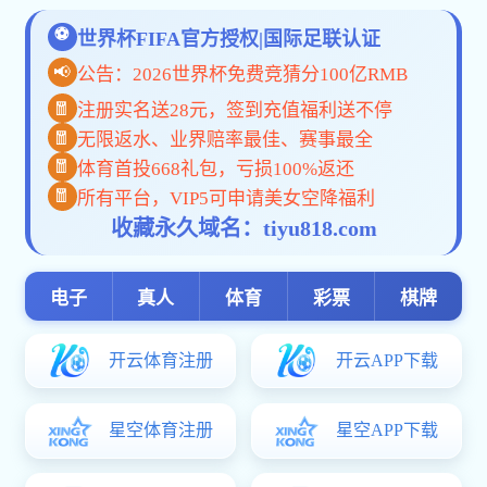
历任bob足球体育平台
现任bob足球体育平台
校史沿革
校园风景
4066金沙标识
红柳视听
红柳组歌
4066金沙章程
信息公开
机构设置
师资队伍
人才培养
学科建设
本科生培养
研究生培养
国际生培养
继续教育
科学研究