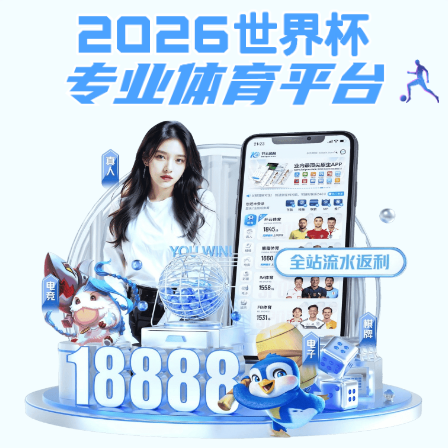
体育直播平台
学生
|
教职工
|
校友
|
图书馆
|
档案校史馆
?
bob足球体育平台信箱
体育直播平台:
首页
工大要闻
综合新闻
教学科研
通知公告
专题网站
标图合集
4066金沙概况
4066金沙简介