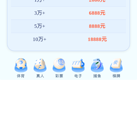
标图合集
英国哈德斯菲尔德ea平台官网代表团来校交流座谈
来源：国际合作部
浏览：次
2026-06-03
为持续深化教育国际化战略实施，推动高水平对
外合作落地，6月2日，我校国际合作部特邀英国哈德
斯菲尔德ea平台官网商业、教育与法律学部部长徐晶
京（Jingjing Xu）教授、国际办公室东亚区域事务主
管Raluca Pasare女士一行来访。双方围绕联合申办中
合作办学项目、科技协同创新及国际化人才培养等核
心议题开展深度座谈交流。国际合作部、自动化与电
气工程学院、计算机与人工智能学院、经济管理学
院、生命科学与工程学院等相关人员参会。