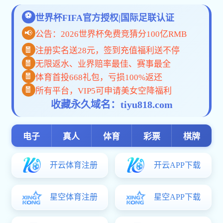
历任bob足球体育平台
现任bob足球体育平台
校史沿革
校园风景
4066金沙标识
红柳视听
红柳组歌
4066金沙章程
信息公开
机构设置
师资队伍
人才培养
学科建设
本科生培养
研究生培养
国际生培养
继续教育
科学研究