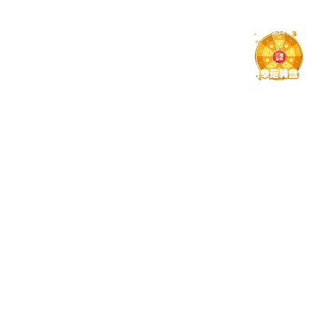
座谈会上，国际合作部部长冯涛详细介绍了我校